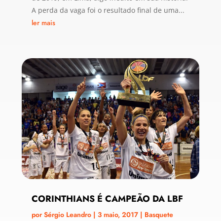
A perda da vaga foi o resultado final de uma...
ler mais
CORINTHIANS É CAMPEÃO DA LBF
por
Sérgio Leandro
|
3 maio, 2017
|
Basquete