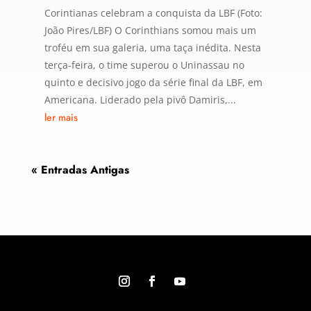
Corintianas celebram a conquista da LBF (Foto:
João Pires/LBF) O Corinthians somou mais um
troféu em sua galeria, uma taça inédita. Nesta
terça-feira, o time superou o Uninassau no
quinto e decisivo jogo da série final da LBF, em
Americana. Liderado pela pivô Damiris,...
ler mais
« Entradas Antigas