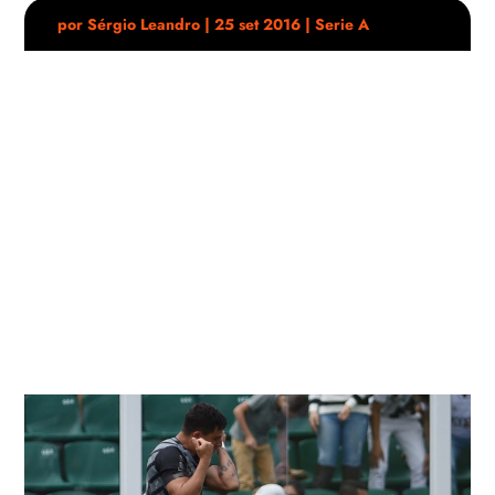
por
Sérgio Leandro
|
25 set 2016
|
Serie A