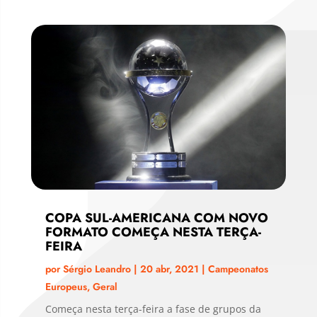
COPA SUL-AMERICANA COM NOVO
FORMATO COMEÇA NESTA TERÇA-
FEIRA
por
Sérgio Leandro
|
20 abr, 2021
|
Campeonatos
Europeus
,
Geral
Começa nesta terça-feira a fase de grupos da