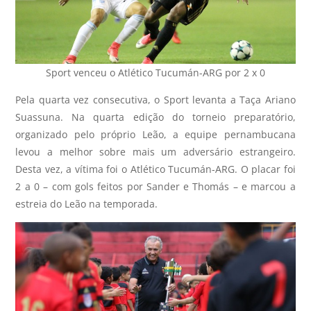
Sport venceu o Atlético Tucumán-ARG por 2 x 0
Pela quarta vez consecutiva, o Sport levanta a Taça Ariano
Suassuna. Na quarta edição do torneio preparatório,
organizado pelo próprio Leão, a equipe pernambucana
levou a melhor sobre mais um adversário estrangeiro.
Desta vez, a vítima foi o Atlético Tucumán-ARG. O placar foi
2 a 0 – com gols feitos por Sander e Thomás – e marcou a
estreia do Leão na temporada.