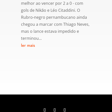
melhor ao vencer por 2 a 0 - com
gols de Nikão e Léo Citaddini. O
Rubro-negro pernambucano ainda
chegou a marcar com Thiago Neves,
mas o lance estava impedido e
terminou...
ler mais