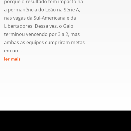
porque o resultado tem impacto na
a permanência do Leão na Série A,
nas vagas da Sul-Americana e da
Libertadores. Dessa vez, o Galo
terminou vencendo por 3 a 2, mas
ambas as equipes cumpriram metas
em um...
ler mais