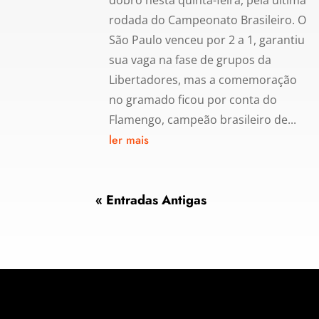
dobro nesta quinta-feira, pela última
rodada do Campeonato Brasileiro. O
São Paulo venceu por 2 a 1, garantiu
sua vaga na fase de grupos da
Libertadores, mas a comemoração
no gramado ficou por conta do
Flamengo, campeão brasileiro de...
ler mais
« Entradas Antigas