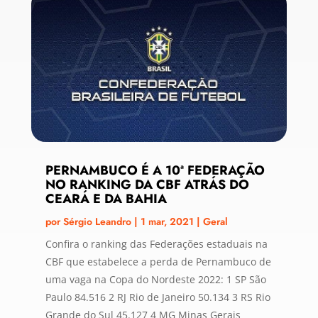
PERNAMBUCO É A 10ª FEDERAÇÃO
NO RANKING DA CBF ATRÁS DO
CEARÁ E DA BAHIA
por
Sérgio Leandro
|
1 mar, 2021
|
Geral
Confira o ranking das Federações estaduais na
CBF que estabelece a perda de Pernambuco de
uma vaga na Copa do Nordeste 2022: 1 SP São
Paulo 84.516 2 RJ Rio de Janeiro 50.134 3 RS Rio
Grande do Sul 45.127 4 MG Minas Gerais