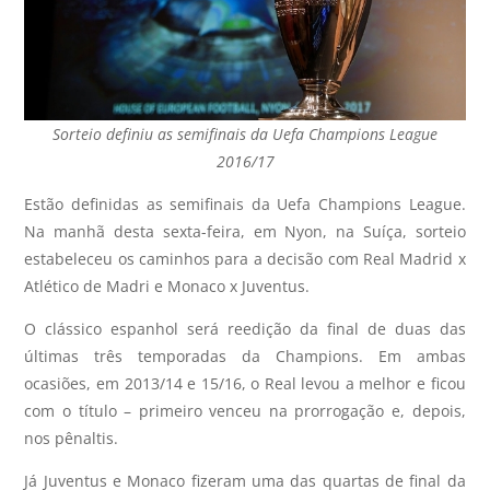
Sorteio definiu as semifinais da Uefa Champions League
2016/17
Estão definidas as semifinais da Uefa Champions League.
Na manhã desta sexta-feira, em Nyon, na Suíça, sorteio
estabeleceu os caminhos para a decisão com Real Madrid x
Atlético de Madri e Monaco x Juventus.
O clássico espanhol será reedição da final de duas das
últimas três temporadas da Champions. Em ambas
ocasiões, em 2013/14 e 15/16, o Real levou a melhor e ficou
com o título – primeiro venceu na prorrogação e, depois,
nos pênaltis.
Já Juventus e Monaco fizeram uma das quartas de final da