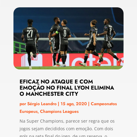
EFICAZ NO ATAQUE E COM
EMOÇÃO NO FINAL LYON ELIMINA
O MANCHESTER CITY
por
Sérgio Leandro
|
15 ago, 2020
|
Campeonatos
Europeus
,
Champions Leagues
Na Super Champions, parece ser regra que os
jogos sejam decididos com emoção. Com dois
gols na reta final do jogo, de um reserva, o