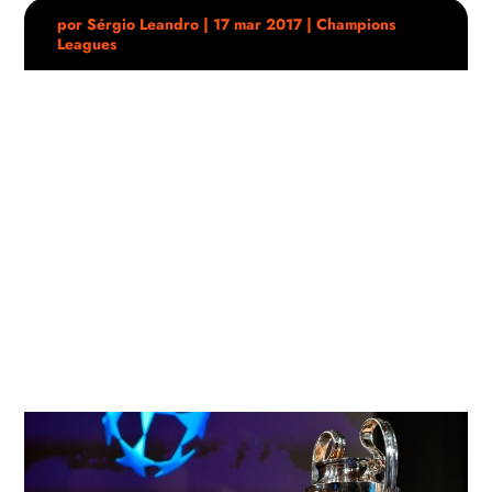
por
Sérgio Leandro
|
17 mar 2017
|
Champions
Leagues