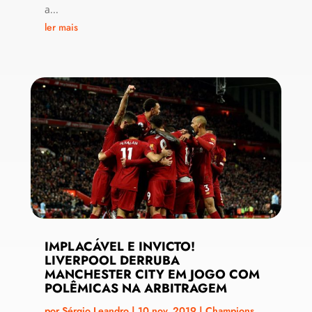
a...
ler mais
IMPLACÁVEL E INVICTO!
LIVERPOOL DERRUBA
MANCHESTER CITY EM JOGO COM
POLÊMICAS NA ARBITRAGEM
por
Sérgio Leandro
|
10 nov, 2019
|
Champions