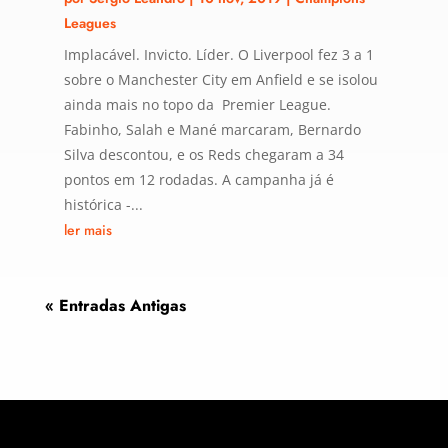
Leagues
Implacável. Invicto. Líder. O Liverpool fez 3 a 1
sobre o Manchester City em Anfield e se isolou
ainda mais no topo da Premier League.
Fabinho, Salah e Mané marcaram, Bernardo
Silva descontou, e os Reds chegaram a 34
pontos em 12 rodadas. A campanha já é
histórica -...
ler mais
« Entradas Antigas