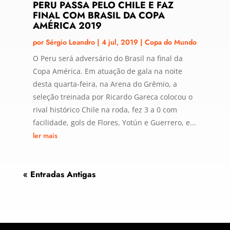
PERU PASSA PELO CHILE E FAZ
FINAL COM BRASIL DA COPA
AMÉRICA 2019
por
Sérgio Leandro
|
4 jul, 2019
|
Copa do Mundo
O Peru será adversário do Brasil na final da
Copa América. Em atuação de gala na noite
desta quarta-feira, na Arena do Grêmio, a
seleção treinada por Ricardo Gareca colocou o
rival histórico Chile na roda, fez 3 a 0 com
facilidade, gols de Flores, Yotún e Guerrero, e...
ler mais
« Entradas Antigas