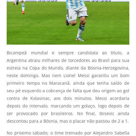
Bicampeã mundial e sempre candidata ao título, a
Argentina atraiu milhares de torcedores ao Brasil para sua
estreia na Copa do Mundo, diante da Bósnia-Herzegovina,
neste domingo. Mas nem Lionel Messi garantiu um bom
primeiro tempo no Maracanã, ainda que tenha saído de
seu pé esquerdo a cobrança de falta que deu origem ao gol
contra de Kolasinac, aos dois minutos. Messi acordaria
depois do intervalo, marcando um golaço, logo depois de
ser provocado por brasileiros. No final, Ibisevic ainda
descontou para a Bósnia, mas o placar não passou de 2 a 1.
No próximo sábado, o time treinado por Alejandro Sabella