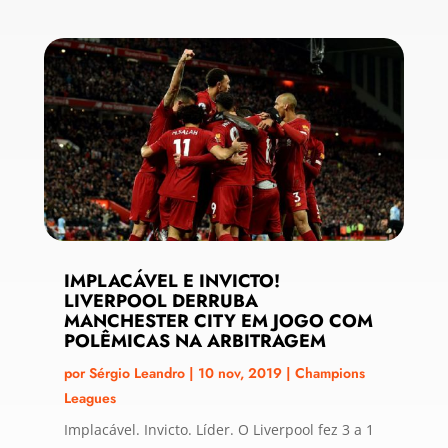
IMPLACÁVEL E INVICTO!
LIVERPOOL DERRUBA
MANCHESTER CITY EM JOGO COM
POLÊMICAS NA ARBITRAGEM
por
Sérgio Leandro
|
10 nov, 2019
|
Champions
Leagues
Implacável. Invicto. Líder. O Liverpool fez 3 a 1