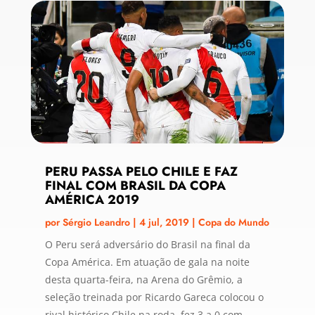
PERU PASSA PELO CHILE E FAZ
FINAL COM BRASIL DA COPA
AMÉRICA 2019
por
Sérgio Leandro
|
4 jul, 2019
|
Copa do Mundo
O Peru será adversário do Brasil na final da
Copa América. Em atuação de gala na noite
desta quarta-feira, na Arena do Grêmio, a
seleção treinada por Ricardo Gareca colocou o
rival histórico Chile na roda, fez 3 a 0 com