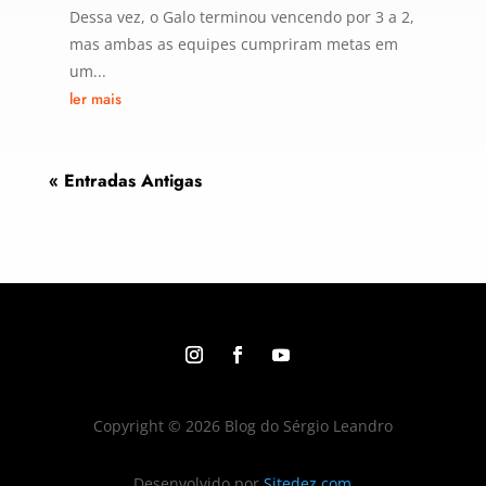
Dessa vez, o Galo terminou vencendo por 3 a 2,
mas ambas as equipes cumpriram metas em
um...
ler mais
« Entradas Antigas
Copyright © 2026 Blog do Sérgio Leandro
Desenvolvido por
Sitedez.com