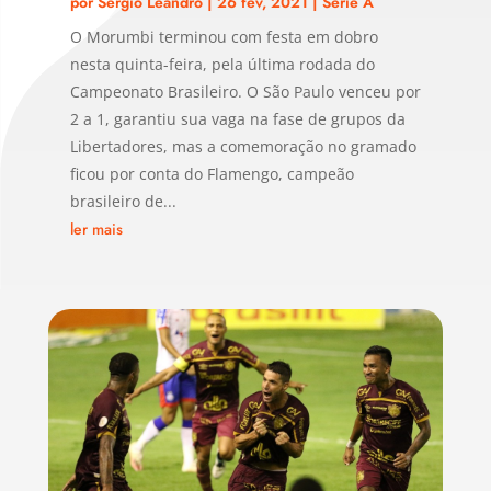
por
Sérgio Leandro
|
26 fev, 2021
|
Serie A
O Morumbi terminou com festa em dobro
nesta quinta-feira, pela última rodada do
Campeonato Brasileiro. O São Paulo venceu por
2 a 1, garantiu sua vaga na fase de grupos da
Libertadores, mas a comemoração no gramado
ficou por conta do Flamengo, campeão
brasileiro de...
ler mais