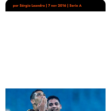
por
Sérgio Leandro
|
7 nov 2016
|
Serie A