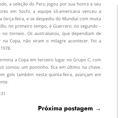
do, a seleção do Peru jogou por sua honra e seu
res em Sochi, a equipe sil-americana venceu a
ta terça-feira, e se despediu do Mundial com muita
illo, no primeiro tempo, e Guerrero, no segundo –
o no torneio. Os australianos, que dependiam de
 na Copa, não viram o milagre acontecer. Foi a
 1978.
 termina a Copa em terceiro lugar no Grupo C, com
 só somou um pontinho, fica em último na chave.
m gols também nesta quinta-feira, avançam em
ente.
:31
Próxima postagem
→