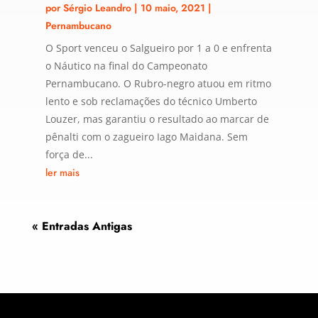
por
Sérgio Leandro
|
10 maio, 2021
|
Pernambucano
O Sport venceu o Salgueiro por 1 a 0 e enfrenta
o Náutico na final do Campeonato
Pernambucano. O Rubro-negro atuou em ritmo
lento e sob reclamações do técnico Umberto
Louzer, mas garantiu o resultado ao marcar de
pênalti com o zagueiro Iago Maidana. Sem
força de...
ler mais
« Entradas Antigas