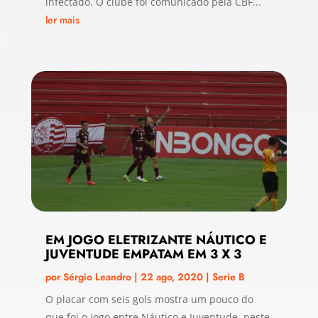
infectado. O clube foi comunicado pela CBF...
ler mais
EM JOGO ELETRIZANTE NÁUTICO E
JUVENTUDE EMPATAM EM 3 X 3
por
Sérgio Leandro
|
22 ago, 2020
|
Serie B
O placar com seis gols mostra um pouco do
que foi o jogo entre Náutico e Juventude, neste