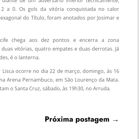
diante de um adversário inferior tecnicamente,
 2 a 0. Os gols da vitória conquistada no calor
Hexagonal do Título, foram anotados por Josimar e
ecife chega aos dez pontos e encerra a zona
de duas vitórias, quatro empates e duas derrotas. Já
es, é o lanterna.
r Lisca ocorre no dia 22 de março, domingo, às 16
rt, na Arena Pernambuco, em São Lourenço da Mata.
tam o Santa Cruz, sábado, às 19h30, no Arruda.
Próxima postagem
→