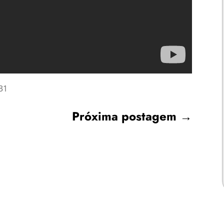
31
Próxima postagem
→