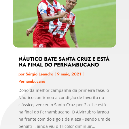
NÁUTICO BATE SANTA CRUZ E ESTÁ
NA FINAL DO PERNAMBUCANO
por
Sérgio Leandro
|
9 maio, 2021
|
Pernambucano
Dono da melhor campanha da primeira fase, o
Náutico confirmou a condição de favorito no
clássico, venceu o Santa Cruz por 2 a 1 e está
na final do Pernambucano. O Alvirrubro largou
na frente com dois gols de Kieza - sendo um de
pênalti -, ainda viu o Tricolor diminuir...