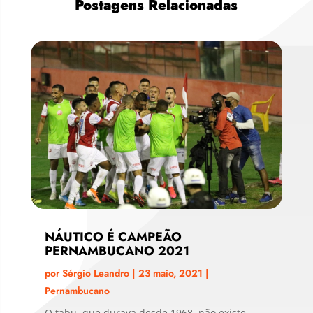
Postagens Relacionadas
NÁUTICO É CAMPEÃO
PERNAMBUCANO 2021
por
Sérgio Leandro
|
23 maio, 2021
|
Pernambucano
O tabu, que durava desde 1968, não existe