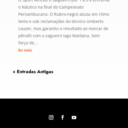
o Náutico na final do Campeonato
Pernambucano. O Rubro-negro atuou em ritmo
lento e sob reclamações do técnico Umberto
Louzer, mas garantiu o resultado ao marcar de
pênalti com o zagueiro Iago Maidana. Sem
força de...
ler mais
« Entradas Antigas