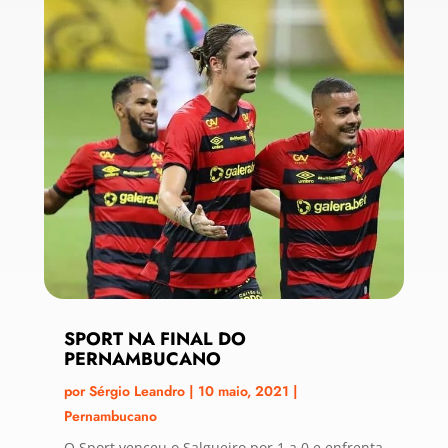
SPORT NA FINAL DO
PERNAMBUCANO
por
Sérgio Leandro
|
10 maio, 2021
|
Pernambucano
O Sport venceu o Salgueiro por 1 a 0 e enfrenta