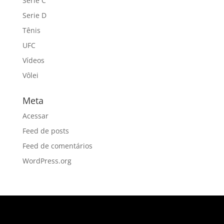
Serie C
Serie D
Tênis
UFC
Vídeos
Vôlei
Meta
Acessar
Feed de posts
Feed de comentários
WordPress.org