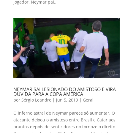
jogador. Neymar pai...
NEYMAR SAI LESIONADO DO AMISTOSO E VIRA
DÚVIDA PARA A COPA AMÉRICA
por
Sérgio Leandro
|
jun 5, 2019
|
Geral
O inferno astral de Neymar parece só aumentar. O
atacante deixou o amistoso entre Brasil e Catar aos
prantos depois de sentir dores no tornozelo direito.