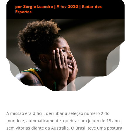
por
Sérgio Leandro
|
9 fev 2020
|
Radar dos
Esportes
A missão era difícil: derrubar a seleção número 2 do
mundo e, automaticamente, quebrar um jejum de 18 anos
sem vitórias diante da Austrália. O Brasil teve uma postura