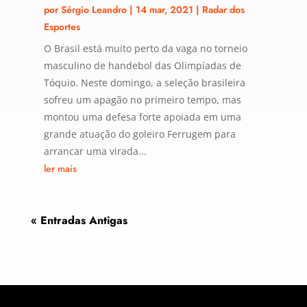
por
Sérgio Leandro
|
14 mar, 2021
|
Radar dos
Esportes
O Brasil está muito perto da vaga no torneio
masculino de handebol das Olimpíadas de
Tóquio. Neste domingo, a seleção brasileira
sofreu um apagão no primeiro tempo, mas
montou uma defesa forte apoiada em uma
grande atuação do goleiro Ferrugem para
arrancar uma virada...
ler mais
« Entradas Antigas