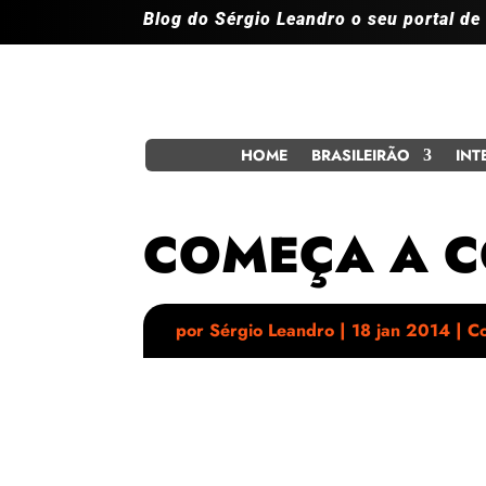
Blog do Sérgio Leandro o seu portal de
HOME
BRASILEIRÃO
INT
COMEÇA A C
por
Sérgio Leandro
|
18 jan 2014
|
C