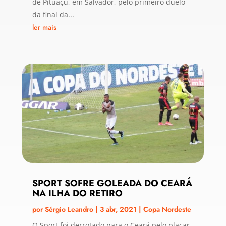
de Pituaçu, em Salvador, pelo primeiro duelo
da final da...
ler mais
SPORT SOFRE GOLEADA DO CEARÁ
NA ILHA DO RETIRO
por
Sérgio Leandro
|
3 abr, 2021
|
Copa Nordeste
O Sport foi derrotado para o Ceará pelo placar