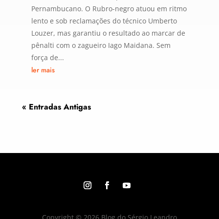
Pernambucano. O Rubro-negro atuou em ritmo
lento e sob reclamações do técnico Umberto
Louzer, mas garantiu o resultado ao marcar de
pênalti com o zagueiro Iago Maidana. Sem
força de...
ler mais
« Entradas Antigas
Copyright © 2026 Blog do Sérgio Leandro