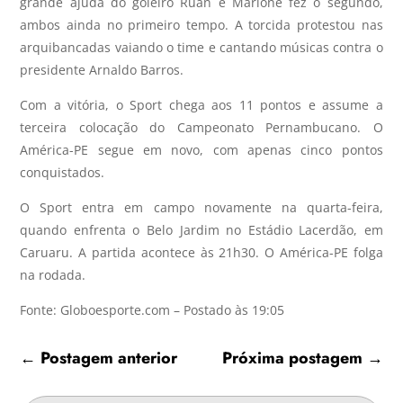
grande ajuda do goleiro Ruan e Marlone fez o segundo,
ambos ainda no primeiro tempo. A torcida protestou nas
arquibancadas vaiando o time e cantando músicas contra o
presidente Arnaldo Barros.
Com a vitória, o Sport chega aos 11 pontos e assume a
terceira colocação do Campeonato Pernambucano. O
América-PE segue em novo, com apenas cinco pontos
conquistados.
O Sport entra em campo novamente na quarta-feira,
quando enfrenta o Belo Jardim no Estádio Lacerdão, em
Caruaru. A partida acontece às 21h30. O América-PE
folga
na rodada.
Fonte: Globoesporte.com – Postado às 19:05
←
Postagem anterior
Próxima postagem
→