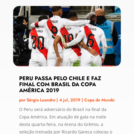
PERU PASSA PELO CHILE E FAZ
FINAL COM BRASIL DA COPA
AMÉRICA 2019
por
Sérgio Leandro
|
4 jul, 2019
|
Copa do Mundo
O Peru será adversário do Brasil na final da
Copa América. Em atuação de gala na noite
desta quarta-feira, na Arena do Grêmio, a
seleção treinada por Ricardo Gareca colocou o