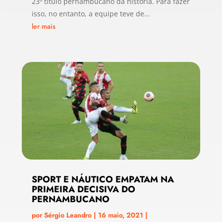
23º título pernambucano da história. Para fazer
isso, no entanto, a equipe teve de...
ler mais
SPORT E NÁUTICO EMPATAM NA
PRIMEIRA DECISIVA DO
PERNAMBUCANO
por
Sérgio Leandro
|
16 maio, 2021
|