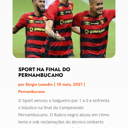
SPORT NA FINAL DO
PERNAMBUCANO
por
Sérgio Leandro
|
10 maio, 2021
|
Pernambucano
O Sport venceu o Salgueiro por 1 a 0 e enfrenta
o Náutico na final do Campeonato
Pernambucano. O Rubro-negro atuou em ritmo
lento e sob reclamações do técnico Umberto